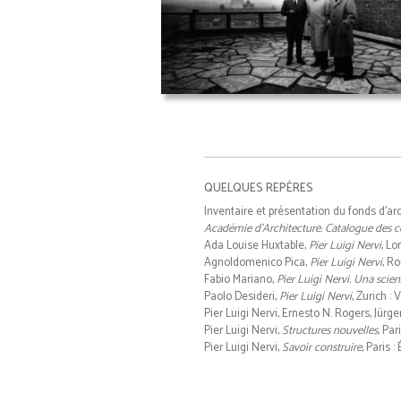
QUELQUES REPÈRES
Inventaire et présentation du fonds d'ar
Académie d'Architecture. Catalogue des co
Ada Louise Huxtable,
Pier Luigi Nervi
, Lo
Agnoldomenico Pica,
Pier Luigi Nervi
, Ro
Fabio Mariano,
Pier Luigi Nervi. Una scien
Paolo Desideri,
Pier Luigi Nervi
, Zurich :
Pier Luigi Nervi, Ernesto N. Rogers, Jürg
Pier Luigi Nervi,
Structures nouvelles
, Par
Pier Luigi Nervi,
Savoir construire
, Paris 