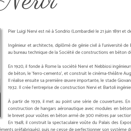
Nervi
Pier Luigi Nervi est né à Sondrio (Lombardie) le 21 juin 1891 et 
Ingénieur et architecte, diplômé de génie civil à l'université de 
au bureau technique de la Société de constructions en béton d
En 1920, il fonde à Rome la société Nervi et Nebbiosi ingénieur
de béton, le 'ferro-cemento', et construit le cinéma-théâtre Au
Il réalise ensuite sa première œuvre importante, le stade Giovan
1932. Il crée l'entreprise de construction Nervi et Bartoli ingéni
À partir de 1939, il met au point une série de couvertures. En 
construction de hangars aéronautique avec modules en béton 
le brevet pour voûtes en béton armé de 300 mètres par section
En 1948, il construit la spectaculaire voûte du Palais des Expo
éléments préfabriqués), puis ne cesse de perfectionner son système d