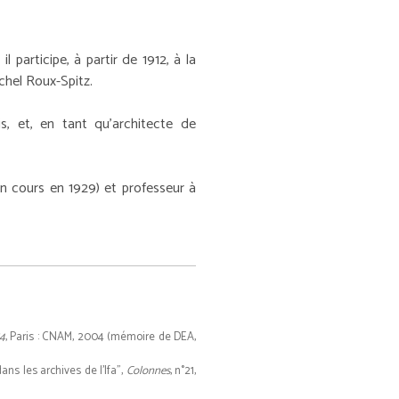
 participe, à partir de 1912, à la
hel Roux-Spitz.
, et, en tant qu'architecte de
son cours en 1929) et professeur à
54
, Paris : CNAM, 2004 (mémoire de DEA,
ns les archives de l'Ifa",
Colonnes
, n°21,