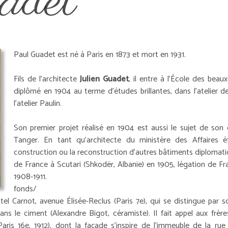
adet
Paul Guadet est né à Paris en 1873 et mort en 1931.
Fils de l'architecte
Julien Guadet
, il entre à l'École des beaux
diplômé en 1904 au terme d'études brillantes, dans l'atelier d
l'atelier Paulin.
Son premier projet réalisé en 1904 est aussi le sujet de son 
Tanger. En tant qu'architecte du ministère des Affaires é
construction ou la reconstruction d'autres bâtiments diplomati
de France à Scutari (Shkodër, Albanie) en 1905, légation de F
1908-1911.
fonds/
ôtel Carnot, avenue Élisée-Reclus (Paris 7e), qui se distingue par 
ns le ciment (Alexandre Bigot, céramiste). Il fait appel aux frèr
ris 16e, 1912), dont la façade s'inspire de l'immeuble de la rue 