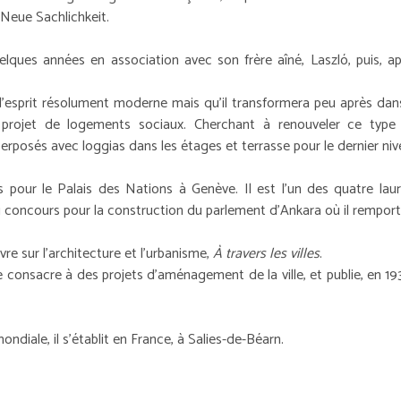
 Neue Sachlichkeit.
elques années en association avec son frère aîné, Laszló, puis, ap
lla d'esprit résolument moderne mais qu'il transformera peu après d
 projet de logements sociaux. Cherchant à renouveler ce typ
rposés avec loggias dans les étages et terrasse pour le dernier niv
s pour le Palais des Nations à Genève. Il est l'un des quatre lauré
 au concours pour la construction du parlement d'Ankara où il remport
ivre sur l'architecture et l'urbanisme,
À travers les villes
.
e consacre à des projets d'aménagement de la ville, et publie, en 1
diale, il s'établit en France, à Salies-de-Béarn.