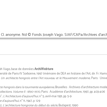
eph Vago, base de données
ArchiWebture
iversité de Paris-IV Sorbonne, 1997 (mémoire de DEA en histoire de l'Art, dir. Fr. Ha
). Un architecte hongrois entre l'Art nouveau et le Mouvement moderne
, Paris : Uni
cte hongrois dans la tourmente européenne
, Bruxelles : Archives d'architecture mod
llections. Volume II : 1890-1970,
Paris : Académie d'architecture, 1997, pp. 403-406
o",
L'Architecture d'aujourd'hui
, n° 5, avril-mai 1931, pp. 5-9
e d'aujourd'hui
, n° 11, 1947, p. 129
cz,
L'architecture hongroise du début du siècle
, Budapest, 1990