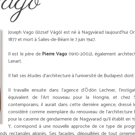
ago
Joseph Vago (József Vágó) est né à Nagyvárad (aujourd'hui O
1877 et mort à Salies-de-Béarn le 7 juin 1947.
Il est le père de
Pierre Vago
(1910-2002), également architect
Lenart.
Il fait ses études d'architecture à l'université de Budapest dont
Il travaille ensuite dans l'agence d'Ödön Lechner, l'inst
équivalent de l'Art nouveau pour la Hongrie, et chez 
contemporains, il aurait dans cette dernière agence, dressé 
considéré comme exemplaire du renouveau de l'architecture h
pour la caserne de gendarmerie de Nagyvarad qu'il établit en 19
Y, correspond à une nouvelle approche de ce type de progr
nds rectangles alignés. Ses façades, dépouillées de tout ornemen