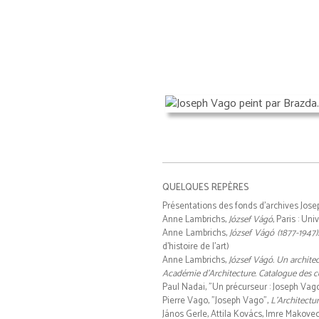
QUELQUES REPÈRES
Présentations des fonds d'archives Jos
Anne Lambrichs,
József Vágó
, Paris : Un
Anne Lambrichs,
József Vágó (1877-1947
d'histoire de l'art)
Anne Lambrichs,
József Vágó. Un archite
Académie d'Architecture. Catalogue des co
Paul Nadai, "Un précurseur : Joseph Vag
Pierre Vago, "Joseph Vago",
L'Architectur
János Gerle, Attila Kovács, Imre Makove